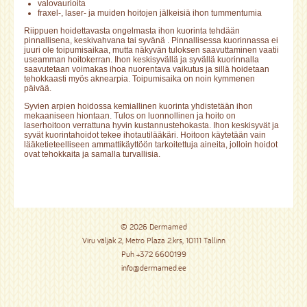
valovaurioita
fraxel-, laser- ja muiden hoitojen jälkeisiä ihon tummentumia
Riippuen hoidettavasta ongelmasta ihon kuorinta tehdään
pinnallisena, keskivahvana tai syvänä . Pinnallisessa kuorinnassa ei
juuri ole toipumisaikaa, mutta näkyvän tuloksen saavuttaminen vaatii
useamman hoitokerran. Ihon keskisyvällä ja syvällä kuorinnalla
saavutetaan voimakas ihoa nuorentava vaikutus ja sillä hoidetaan
tehokkaasti myös aknearpia. Toipumisaika on noin kymmenen
päivää.
Syvien arpien hoidossa kemiallinen kuorinta yhdistetään ihon
mekaaniseen hiontaan. Tulos on luonnollinen ja hoito on
laserhoitoon verrattuna hyvin kustannustehokasta. Ihon keskisyvät ja
syvät kuorintahoidot tekee ihotautilääkäri. Hoitoon käytetään vain
lääketieteelliseen ammattikäyttöön tarkoitettuja aineita, jolloin hoidot
ovat tehokkaita ja samalla turvallisia.
© 2026 Dermamed
Viru väljak 2, Metro Plaza 2.krs, 10111 Tallinn
Puh
+372 6600199
info@dermamed.ee