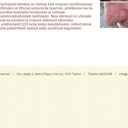
Dermamed kliinikus on olemas kõik rosacea ravivõimalused
hõlmates nii tõhusat veresoonte laserravi, põletikuravi kui ka
soovitusi koduseks hoolduseks ja sobivate
nahahooldustoodete leidmiseks. Meie kliinikust on võimalik
osta ka punetust ja rosacea aktiivsust vähendav
Lumitherapist LED-lamp kodus kasutamiseks, millest oleme
oma patsientidelt saanud palju positiivset tagasisidet.
rmamed
Viru väljak 2, Metro Plaza II korrus, 10111 Tallinn
Telefon
6600199
info@