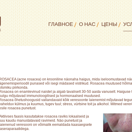
ГЛАВНОЕ
О НАС
ЦЕНЫ
УС
ROSACEA (acne rosacea) on krooniline näonaha haigus, mida iseloomustavad näo p
ägenemisperioodil punased või isegi mädased vistrikud. Rosacea muutused hõlma
otsmiku piirkonda.
Rosacea on enamlevinud naistel ja algab tavaliselt 30-50 aasta vanuselt. Haiguse 
kulgu mõjutavad immunoloogilised ja hormonaalsed muutused.
Rosacea õhetushoogusid vallandavaid kõik veresoonte laienemist mõjutavad tegur
vahelduv külmus ja kuumus, tugev tuul; stress, vürtsine toit ja alkohol. Mitmed vere
esile rosacea punetust.
Aktiivses faasis kasutatakse rosacea raviks lokaalseid ja
suu kaudu manustatavaid ravimeid. Näo punetust ja
laienenud veresooni on võimalik eemaldada kaasaegsete
laseraparaatidega.