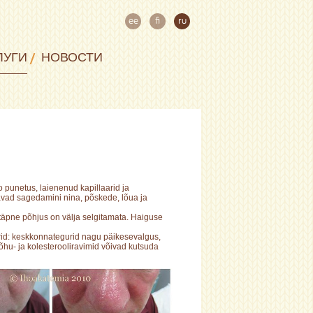
ee
fi
ru
ЛУГИ
НОВОСТИ
unetus, laienenud kapillaarid ja
vad sagedamini nina, põskede, lõua ja
täpne põhjus on välja selgitamata. Haiguse
id: keskkonnategurid nagu päikesevalgus,
rõhu- ja kolesterooliravimid võivad kutsuda