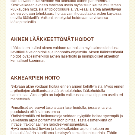
liian rasvainen kasvovoide voi aiheuttaa aknen pahenemista.
Keskivaikeaan akneen tarvitaan usein myös suun kautta muutaman
kuukauden mittaisia antibioottikuureja. Vaikeaa ja arpia aiheuttavaa
aknea voidaan tehokkaasti hoitaa vain ihotautilääkäreiden käytössä
olevilla lääkkeillä. Vaikeat aknekystat hoidetaan tarvittaessa
lääkepistoksilla.
AKNEN LÄÄKKEETTÖMÄT HOIDOT
Lääkkeiden lisäksi aknea voidaan rauhoittaa myös aknetulehdusta
lievittävillä valohoidoilla ja ihonhoito-ohjelmilla. Aknen lääkkeettömät
hoidot ovat esimerkiksi aknen laserhoito ja monipuoliset akneihon
kemialliset kuorinnat.
AKNEARPIEN HOITO
Nykyään akne voidaan hoitaa ennen arpien kehittymistä. Myös ennen
arpihoitojen aloittamista pitää aknetulehdus lääkehoidolla
sammuttaa. Aknearpiin on tarjolla vaikeusasteesta riippuen useita eri
menetelmiä.
Pinnalliset aknearvet tasoitetaan laserhoidolla, jossa ei tarvita
puudutusta eikä sairauslomaa.
Yhdistelemällä eri hoitomuotoja voidaan nykyään hoitaa syvempiä ja
vaikeitakin arpia polttamatta ihon pintaa. Tästä esimerkkinä on
Intracel fraktionaalinen radiofrekvenssineulaus.
Hyvä menetelmä lievien ja keskivaikeiden arpien hoitoon on
ihotautilääkärin suorittama keskisyvä kemiallinen kuorinta. Tähän