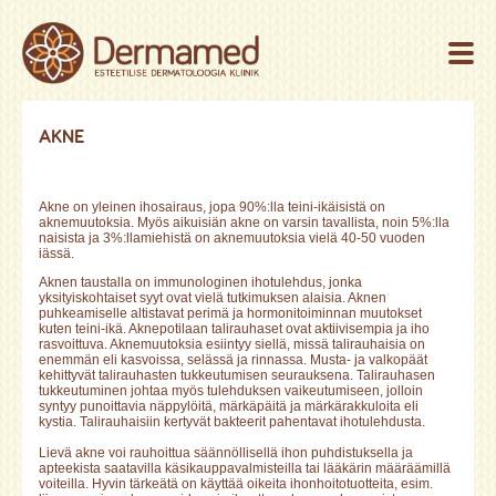
AKNE
Akne on yleinen ihosairaus, jopa 90%:lla teini-ikäisistä on
aknemuutoksia. Myös aikuisiän akne on varsin tavallista, noin 5%:lla
naisista ja 3%:llamiehistä on aknemuutoksia vielä 40-50 vuoden
iässä.
Aknen taustalla on immunologinen ihotulehdus, jonka
yksityiskohtaiset syyt ovat vielä tutkimuksen alaisia. Aknen
puhkeamiselle altistavat perimä ja hormonitoiminnan muutokset
kuten teini-ikä. Aknepotilaan talirauhaset ovat aktiivisempia ja iho
rasvoittuva. Aknemuutoksia esiintyy siellä, missä talirauhaisia on
enemmän eli kasvoissa, selässä ja rinnassa. Musta- ja valkopäät
kehittyvät talirauhasten tukkeutumisen seurauksena. Talirauhasen
tukkeutuminen johtaa myös tulehduksen vaikeutumiseen, jolloin
syntyy punoittavia näppylöitä, märkäpäitä ja märkärakkuloita eli
kystia. Talirauhaisiin kertyvät bakteerit pahentavat ihotulehdusta.
Lievä akne voi rauhoittua säännöllisellä ihon puhdistuksella ja
apteekista saatavilla käsikauppavalmisteilla tai lääkärin määräämillä
voiteilla. Hyvin tärkeätä on käyttää oikeita ihonhoitotuotteita, esim.