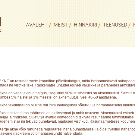
AVALEHT
MEIST
HINNAKIRI
TEENUSED
AKNE on rasunäärmete krooniline põletikuhaigus, mida iseloomustavad nahapoor
mädaste vistrike teke. Raskematel juhtudel esineb valulikke ja paranedes armistuvai
Akne on väga levinud haigus, isegi kuni 90% teismelistel on aknemuutusi. Samuti ka
umbes 5% naistel ja 3% meestel on aknemuutusi veel 40-50 aastasena.
Akne tekkimisel on oluline roll immunoloogilisel põletikul ja hormonaalsetel muutust
Aknepatsiendi rasunäärmed on aktiivsemad ja nahk rasusem. Aknemuutusi esineb 
seljal ja rindkerel. Suletut ja avatud komedoonid tekivad rasunäärme ummistumise 
ägenemist ja nii tekivad punetavad, mädased vistrikud. Rasunäärmetesse kogunenu
Kerge akne võib rahuneda regulaarsel naha puhastamisel ja õigelt valitud nahahoo
rasvane näokreem võib nahaseisundit halvendada.