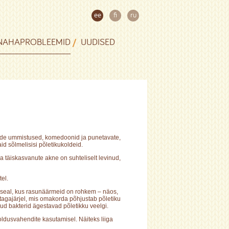
ee
fi
ru
NAHAPROBLEEMID
UUDISED
ide ummistused, komedoonid ja punetavate,
d sõlmelisisi põletikukoldeid.
 täiskasvanute akne on suhteliselt levinud,
el.
seal, kus rasunäärmeid on rohkem – näos,
tagajärjel, mis omakorda põhjustab põletiku
d bakterid ägestavad põletikku veelgi.
ldusvahendite kasutamisel. Näiteks liiga