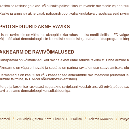
Keskmise raskusega akne võib lisaks paikselt kasutatavatele ravimitele vajada suu
Raske ja armistuv akne vajab nahaarsti poolt välja kirjutatavaid spetsiaalseid ravim
PROTSEDUURID AKNE RAVIKS
Lisaks ravimitele on võimalus aknepõletikku rahustada ka meditsiinilise LED-valgus-
välja töötatud dermatoloogiliste keemiliste koorimiste ja nahahooldusprogrammide
AKNEARMIDE RAVIVÕIMALUSED
Tänapäeval on võimalik edukalt ravida aknet enne armide tekkimist. Enne armide rav
Aknearme on väga erinevaid ja seetõttu on parima ravitulemuse saavutamiseks olu
Dermamedis on kasutusel kõik kaasaegsed aknearmide ravi meetodid (erinevad lase
armide täitmine, INTRAcel nõelradiofrekventsravi).
Kerge ja keskmise raskusastmega akne raviplaani koostab arst või eriväljaõppe s
ravi alustame dermatoloogi konsultatsiooniga.
rmamed
Viru väljak 2, Metro Plaza II korrus, 10111 Tallinn
Telefon
6600199
info@