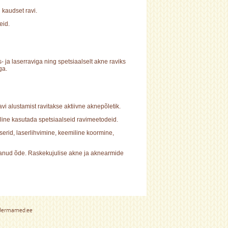
 kaudset ravi.
eid.
 ja laserraviga ning spetsiaalselt akne raviks
ga.
i alustamist ravitakse aktiivne aknepõletik.
line kasutada spetsiaalseid ravimeetodeid.
rid, laserlihvimine, keemiline koormine,
aanud õde. Raskekujulise akne ja aknearmide
dermamed.ee