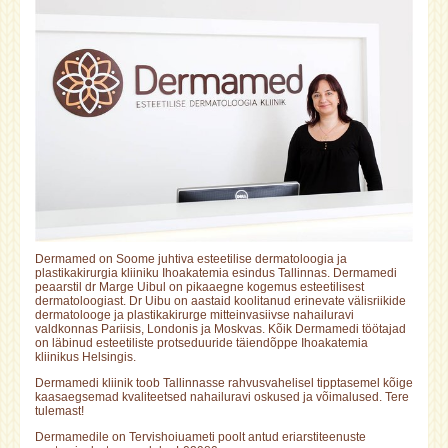
Dermamed on Soome juhtiva esteetilise dermatoloogia ja
plastikakirurgia kliiniku Ihoakatemia esindus Tallinnas. Dermamedi
peaarstil dr Marge Uibul on pikaaegne kogemus esteetilisest
dermatoloogiast. Dr Uibu on aastaid koolitanud erinevate välisriikide
dermatolooge ja plastikakirurge mitteinvasiivse nahailuravi
valdkonnas Pariisis, Londonis ja Moskvas. Kõik Dermamedi töötajad
on läbinud esteetiliste protseduuride täiendõppe Ihoakatemia
kliinikus Helsingis.
Dermamedi kliinik toob Tallinnasse rahvusvahelisel tipptasemel kõige
kaasaegsemad kvaliteetsed nahailuravi oskused ja võimalused. Tere
tulemast!
Dermamedile on Tervishoiuameti poolt antud eriarstiteenuste