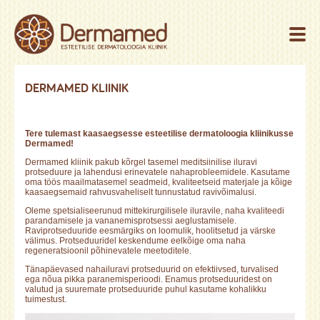
DERMAMED KLIINIK
Tere tulemast kaasaegsesse esteetilise dermatoloogia kliinikusse
Dermamed!
Dermamed kliinik pakub kõrgel tasemel meditsiinilise iluravi
protseduure ja lahendusi erinevatele nahaprobleemidele. Kasutame
oma töös maailmatasemel seadmeid, kvaliteetseid materjale ja kõige
kaasaegsemaid rahvusvaheliselt tunnustatud ravivõimalusi.
Oleme spetsialiseerunud mittekirurgilisele iluravile, naha kvaliteedi
parandamisele ja vananemisprotsessi aeglustamisele.
Raviprotseduuride eesmärgiks on loomulik, hoolitsetud ja värske
välimus. Protseduuridel keskendume eelkõige oma naha
regeneratsioonil põhinevatele meetoditele.
Tänapäevased nahailuravi protseduurid on efektiivsed, turvalised
ega nõua pikka paranemisperioodi. Enamus protseduuridest on
valutud ja suuremate protseduuride puhul kasutame kohalikku
tuimestust.