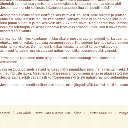
tähendab toimelahuse viimist naha erinevatesse kihtidesse nõela ja süstla abil.
Mesoteraapia ei ole ka ilusüst hüaluroonhappegeeliga või botuliinisüst.
Mesoteraapia toime sõltub eelkõige kasutatavast lahusest, selle hulgast ja protsedu
tehnikast. Kvaliteetsete lahuste kasutamisel kõrvaltoimeid ei esine. Väga lõtvunud
naha puhul punetust ja täpikesi võib olla 2-12 tunni vältel. Regulaarsel kasutamisel
sobib mesoteraapia ka keset tööpäeva tehtavaks protseduuriks. Hea tehnika puhul
mesoteraapia valutu.
Dermamedi kliinikus kasutame nii klassikalist mesoteraapiameetodit kui ka uuemat
tehnikat, mis on valutu ega vaja paranemisaega. Protseduuri tulemus sõltub ainetes
mida nahka viiakse. Dermamedi kliinikus kasutame ainult kõrge kvaliteediga
steriilseid lahuseid, mis sisaldavad nahas loomulikult esinevaid aktiivaineid.
Dermamedis kasutame naha pinguldamiseks dermatoloogi poolt koostatud
raviskeeme.
Välja on töötatud spetsiaalsed lahused naha pinguldamiseks, naha niisutamiseks, t
silmaümbruste jaoks. Mesoteraapiat iseseisva hooldusena tehakse alguses 1-2 näda
Mesoteraapia sobib väga hästi kombineerimiseks teiste nahailuravi protseduurideg
Mesoteraapia on meditsiiniline protseduur, mille järgselt võib tavalist meiki kasutada
rmamed
Viru väljak 2, Metro Plaza II korrus, 10111 Tallinn
Telefon
6600199
info@