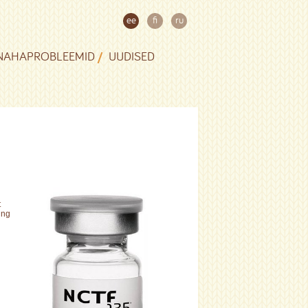
ee
fi
ru
NAHAPROBLEEMID
UUDISED
t
ing