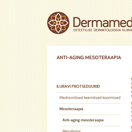
ANTI-AGING MESOTERAAPIA
ILURAVI PROTSEDUURID
Meditsiinilised keemilised koorimised
Mesoteriaapia
Anti-aging mesoteraapia
Mesobotox