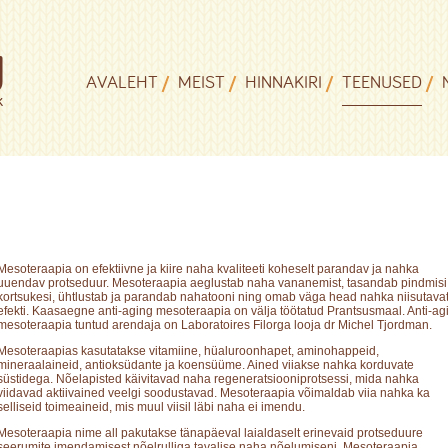
AVALEHT
MEIST
HINNAKIRI
TEENUSED
Mesoteraapia on efektiivne ja kiire naha kvaliteeti koheselt parandav ja nahka
uuendav protseduur. Mesoteraapia aeglustab naha vananemist, tasandab pindmisi
kortsukesi, ühtlustab ja parandab nahatooni ning omab väga head nahka niisutava
efekti. Kaasaegne anti-aging mesoteraapia on välja töötatud Prantsusmaal. Anti-ag
mesoteraapia tuntud arendaja on Laboratoires Filorga looja dr Michel Tjordman.
Mesoteraapias kasutatakse vitamiine, hüaluroonhapet, aminohappeid,
mineraalaineid, antioksüdante ja koensüüme. Ained viiakse nahka korduvate
süstidega. Nõelapisted käivitavad naha regeneratsiooniprotsessi, mida nahka
viidavad aktiivained veelgi soodustavad. Mesoteraapia võimaldab viia nahka ka
selliseid toimeaineid, mis muul viisil läbi naha ei imendu.
Mesoteraapia nime all pakutakse tänapäeval laialdaselt erinevaid protseduure
seerumite imendamisest nõelrulliga tavalise naha nõelumiseni. Mesoteraapia