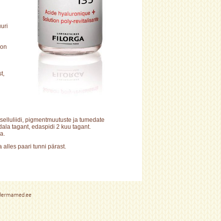
uri
 on
t,
selluliidi, pigmentmuutuste ja tumedate
la tagant, edaspidi 2 kuu tagant.
a.
 alles paari tunni pärast.
dermamed.ee